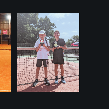
Palmarès Nathanaël
U12 France
FINALISTE
SAINT-JULIEN-
EN-BORN (40)