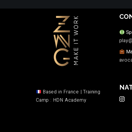
CO
Sp
play@
Ma
avoca
NA
Based in France | Training
Camp : HDN Academy