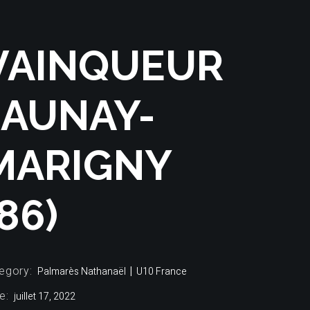
VAINQUEUR
JAUNAY-
MARIGNY
(86)
egory:
Palmarès Nathanaël
U10 France
e:
juillet 17, 2022