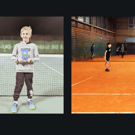
Palmarès Nathanaël
Palmarès Nathanaël
U10 France
U12 France
U14 France
VAINQUEUR
DEMI-
SAINT PIERRE
FINALISTE
DU MONT (40)
BIGANOS (33)
HIVER