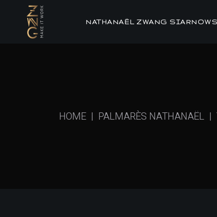
Skip
to
the
NATHANAËL ZWANG SIARNOWS
content
HOME
PALMARÈS NATHANAËL