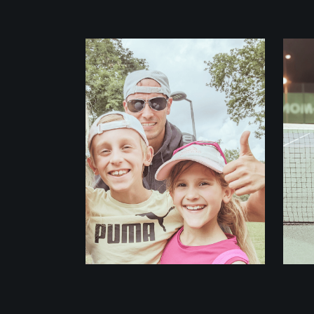
Palmarès Marianne
U10 France
DEMI-
FINALISTE
MONT-DE-
MARSAN (40)
GARÇONS